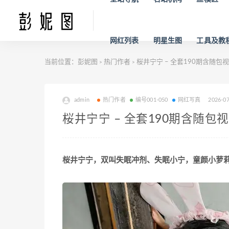
网红列表
明星生图
工具及教
当前位置：
彭妮图
热门作者
桜井宁宁 – 全套190期含随包视频[1
>
>
admin
热门作者
编号001-050
网红写真
2026-0
桜井宁宁 – 全套190期含随包视频[1
桜井宁宁，双叫失眠冲剂、失眠小宁，童颜小萝